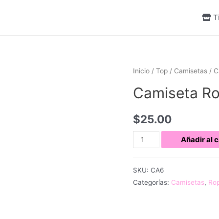
T
Inicio
/
Top
/
Camisetas
/ C
Camiseta Ro
$
25.00
Camiseta
Añadir al c
Roja
Oversize
SKU:
CA6
cantidad
Categorías:
Camisetas
,
Rop