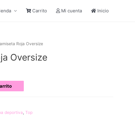
ienda
Carrito
Mi cuenta
Inicio
amiseta Roja Oversize
ja Oversize
arrito
a deportiva
,
Top