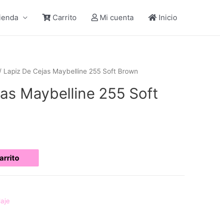
ienda
Carrito
Mi cuenta
Inicio
/ Lapiz De Cejas Maybelline 255 Soft Brown
as Maybelline 255 Soft
arrito
laje