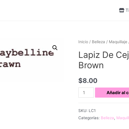
T
Inicio
/
Belleza
/
Maquillaje
Lapiz De Cej
Brown
$
8.00
Lapiz
Añadir al c
De
Cejas
SKU:
LC1
Maybelline
Categorías:
Belleza
,
Maquil
255