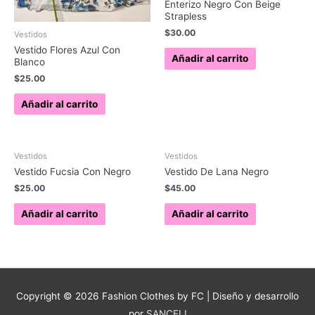
Enterizo Negro Con Beige
Strapless
$
30.00
Vestidos
Vestido Flores Azul Con
Añadir al carrito
Blanco
$
25.00
Añadir al carrito
Vestidos
Vestidos
Vestido Fucsia Con Negro
Vestido De Lana Negro
$
25.00
$
45.00
Añadir al carrito
Añadir al carrito
Copyright © 2026
Fashion Clothes by FC
| Diseño y desarrollo
por
SANCELI