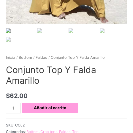
Inicio
/
Bottom
/
Faldas
/ Conjunto Top Y Falda Amarillo
Conjunto Top Y Falda
Amarillo
$
62.00
Conjunto
Añadir al carrito
Top
Y
SKU:
COJ2
Falda
Categorías:
Bottom
,
Crop tops
,
Faldas
,
Top